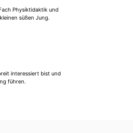
 Fach Physiktidaktik und
 kleinen süßen Jung.
reit interessiert bist und
ung führen.
hemen, die wir hier in