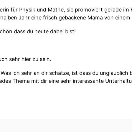
rerin für Physik und Mathe, sie promoviert gerade im
em halben Jahr eine frisch gebackene Mama von einem
schön dass du heute dabei bist!
ch sehr hier zu sein.
 Was ich sehr an dir schätze, ist dass du unglaublich b
edes Thema mit dir eine sehr interessante Unterhalt
ber soziale und gesellschaftliche Themen und all die T
.
er unserer treuen Zuhörerinnen!