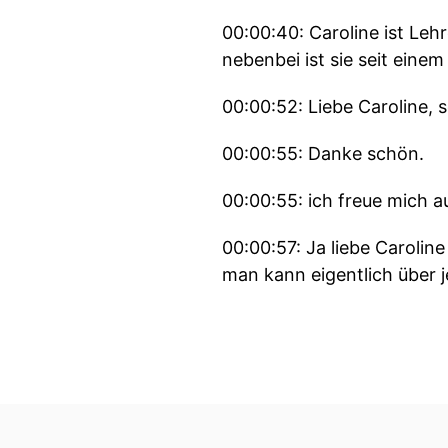
00:00:40: Caroline ist Leh
nebenbei ist sie seit ein
00:00:52: Liebe Caroline, 
00:00:55: Danke schön.
00:00:55: ich freue mich au
00:00:57: Ja liebe Caroline
man kann eigentlich über j
00:01:08: Vor allem auch ü
unserem Podcast bewegen
00:01:14: Du bist auch ein
00:01:18: Auf den ersten